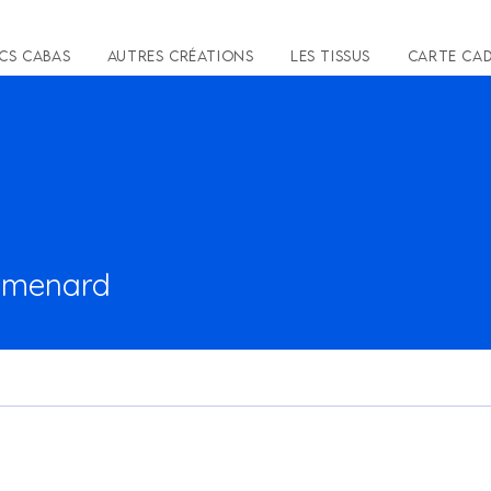
cs Cabas
Autres créations
Les tissus
Carte ca
nard
ymenard