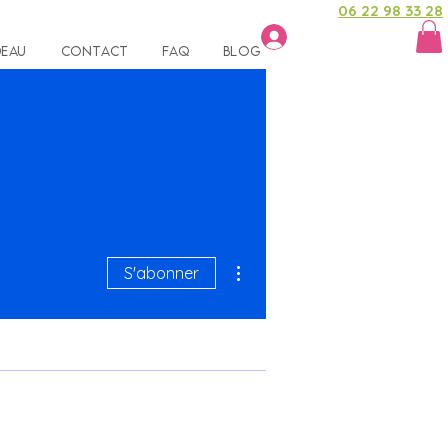
06 22 98 33 28
Se connecter
deau
Contact
FAQ
Blog
Plus d'actions
S'abonner