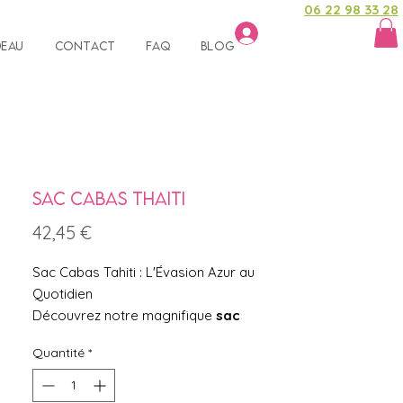
06 22 98 33 28
Se connecter
deau
Contact
FAQ
Blog
Sac cabas Thaiti
Prix
42,45 €
Sac Cabas Tahiti : L'Évasion Azur au
Quotidien
Découvrez notre magnifique
sac
cabas Tahiti
, une invitation au voyage
Quantité
*
qui allie style et praticité ! Son
tissu
polynésien aux motifs
emblématiques et aux superbes tons